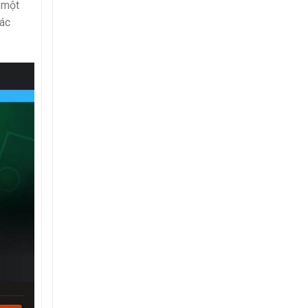
 một
hác