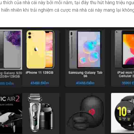
 thích của nhà cái này bởi mỗi năm, tại đây thu hút hàng triệu ngư
 hiển nhiên khi trải nghiệm cá cược mà nhà cái này mang lại khôn