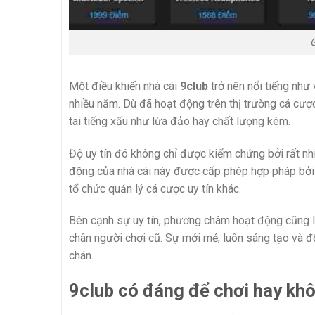
G
Một điều khiến nhà cái
9club
trở nên nổi tiếng như
nhiều năm. Dù đã hoạt động trên thị trường cá cư
tai tiếng xấu như lừa đảo hay chất lượng kém.
Độ uy tín đó không chỉ được kiểm chứng bởi rất n
động của nhà cái này được cấp phép hợp pháp bởi c
tổ chức quản lý cá cược uy tín khác.
Bên cạnh sự uy tín, phương châm hoạt động cũng 
chân người chơi cũ. Sự mới mẻ, luôn sáng tạo và 
chán.
9club có đáng để chơi hay kh