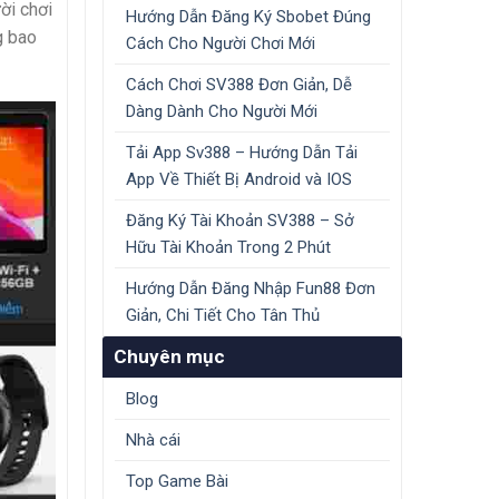
ời chơi
Hướng Dẫn Đăng Ký Sbobet Đúng
g bao
Cách Cho Người Chơi Mới
Cách Chơi SV388 Đơn Giản, Dễ
Dàng Dành Cho Người Mới
Tải App Sv388 – Hướng Dẫn Tải
App Về Thiết Bị Android và IOS
Đăng Ký Tài Khoản SV388 – Sở
Hữu Tài Khoản Trong 2 Phút
Hướng Dẫn Đăng Nhập Fun88 Đơn
Giản, Chi Tiết Cho Tân Thủ
Chuyên mục
Blog
Nhà cái
Top Game Bài