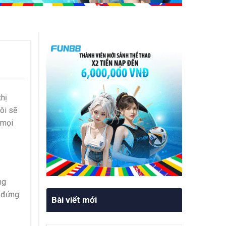
thị
ôi sẽ
 mọi
ng
ỗ đứng
Bài viết mới