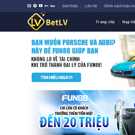
Skip
Giới thiệu
Liên hệ
Chính sách bảo m
to
content
Trang chủ
Nạp ti