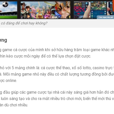
 có đáng để chơi hay không?
ợng
ng game cá cược của mình khi sở hữu hàng trăm loại game khác nh
hìn kèo cược mỗi ngày để có thể lựa chọn đặt cược.
ỏ với 5 mảng chính là: cá cược thể thao, xổ số lotto, casino trực
gà. Mỗi mảng game nhỏ này đều có chất lượng tương đồng bởi đư
ợc online.
 đầu giúp các game cược tại nhà cái này sáng giá hơn hẳn đó ch
uôn sáng tạo và cho ra mắt nhiều trò chơi mới, biến thể mới thú v
n dù chơi nhiều.