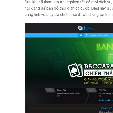
Sau khi đã tham gia trải nghiệm tất cả mọi dịch vụ, 
nơi đáng để bạn bỏ thời gian cá cược. Điều này đượ
cùng lĩnh vực. Lý do chi tiết sẽ được chúng tôi trì