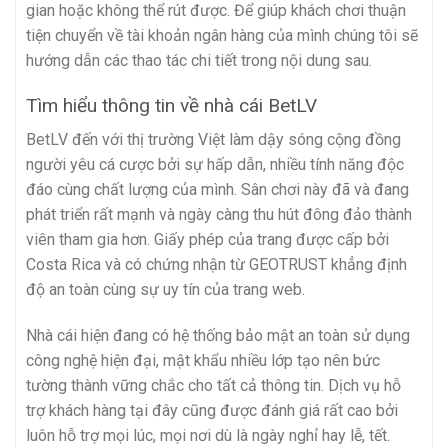
gian hoặc không thể rút được. Để giúp khách chơi thuận
tiện chuyển về tài khoản ngân hàng của mình chúng tôi sẽ
hướng dẫn các thao tác chi tiết trong nội dung sau.
Tìm hiểu thông tin về nhà cái BetLV
BetLV đến với thị trường Việt làm dậy sóng cộng đồng
người yêu cá cược bởi sự hấp dẫn, nhiều tính năng độc
đáo cùng chất lượng của mình. Sân chơi này đã và đang
phát triển rất mạnh và ngày càng thu hút đông đảo thành
viên tham gia hơn. Giấy phép của trang được cấp bởi
Costa Rica và có chứng nhận từ GEOTRUST khẳng định
độ an toàn cùng sự uy tín của trang web.
Nhà cái hiện đang có hệ thống bảo mật an toàn sử dụng
công nghệ hiện đại, mật khẩu nhiều lớp tạo nên bức
tường thành vững chắc cho tất cả thông tin. Dịch vụ hỗ
trợ khách hàng tại đây cũng được đánh giá rất cao bởi
luôn hỗ trợ mọi lúc, mọi nơi dù là ngày nghỉ hay lễ, tết.