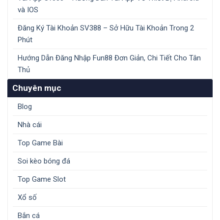
và IOS
Đăng Ký Tài Khoản SV388 – Sở Hữu Tài Khoản Trong 2
Phút
Hướng Dẫn Đăng Nhập Fun88 Đơn Giản, Chi Tiết Cho Tân
Thủ
Chuyên mục
Blog
Nhà cái
Top Game Bài
Soi kèo bóng đá
Top Game Slot
Xổ số
Bắn cá