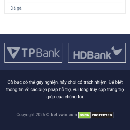
Đá gà
Cờ bạc có thể gây nghiện, hãy chơi có trách nhiệm. Để biết
thông tin về các biện pháp hỗ trợ, vui lòng truy cập trang trợ
giúp của chúng tôi.
Copyright 2026 ©
betlvwin.com