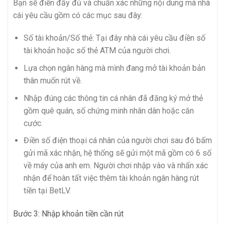
Bạn sẽ điền đầy đủ và chuẩn xác những nội dung mà nhà
cái yêu cầu gồm có các mục sau đây:
Số tài khoản/Số thẻ: Tại đây nhà cái yêu cầu điền số
tài khoản hoặc số thẻ ATM của người chơi.
Lựa chọn ngân hàng mà mình đang mở tài khoản bản
thân muốn rút về.
Nhập đúng các thông tin cá nhân đã đăng ký mở thẻ
gồm quê quán, số chứng minh nhân dân hoặc căn
cước.
Điền số điện thoại cá nhân của người chơi sau đó bấm
gửi mã xác nhận, hệ thống sẽ gửi một mã gồm có 6 số
về máy của anh em. Người chơi nhập vào và nhấn xác
nhận để hoàn tất việc thêm tài khoản ngân hàng rút
tiền tại BetLV.
Bước 3: Nhập khoản tiền cần rút