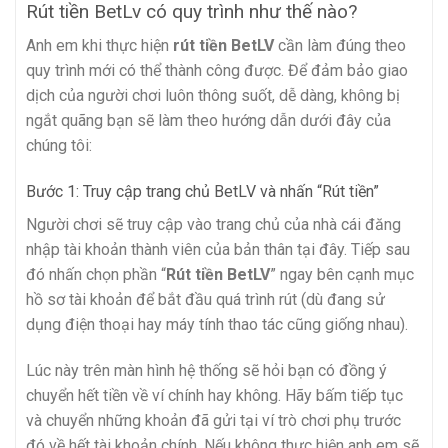
Rút tiền BetLv có quy trình như thế nào?
Anh em khi thực hiện
rút tiền BetLV
cần làm đúng theo
quy trình mới có thể thành công được. Để đảm bảo giao
dịch của người chơi luôn thông suốt, dễ dàng, không bị
ngắt quãng bạn sẽ làm theo hướng dẫn dưới đây của
chúng tôi:
Bước 1: Truy cập trang chủ BetLV và nhấn “Rút tiền”
Người chơi sẽ truy cập vào trang chủ của nhà cái đăng
nhập tài khoản thành viên của bản thân tại đây. Tiếp sau
đó nhấn chọn phần “
Rút tiền BetLV
” ngay bên cạnh mục
hồ sơ tài khoản để bắt đầu quá trình rút (dù đang sử
dụng điện thoại hay máy tính thao tác cũng giống nhau).
Lúc này trên màn hình hệ thống sẽ hỏi bạn có đồng ý
chuyển hết tiền về ví chính hay không. Hãy bấm tiếp tục
và chuyển những khoản đã gửi tại ví trò chơi phụ trước
đó về hết tài khoản chính. Nếu không thực hiện anh em sẽ