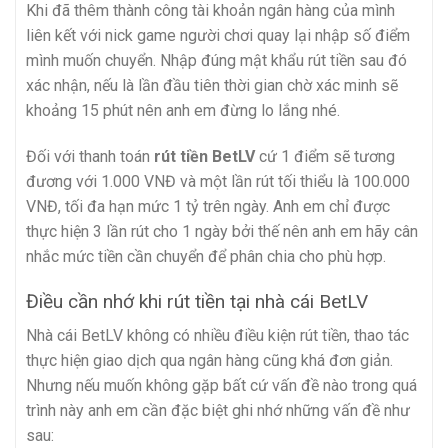
Khi đã thêm thành công tài khoản ngân hàng của mình
liên kết với nick game người chơi quay lại nhập số điểm
mình muốn chuyển. Nhập đúng mật khẩu rút tiền sau đó
xác nhận, nếu là lần đầu tiên thời gian chờ xác minh sẽ
khoảng 15 phút nên anh em đừng lo lắng nhé.
Đối với thanh toán
rút tiền BetLV
cứ 1 điểm sẽ tương
đương với 1.000 VNĐ và một lần rút tối thiểu là 100.000
VNĐ, tối đa hạn mức 1 tỷ trên ngày. Anh em chỉ được
thực hiện 3 lần rút cho 1 ngày bởi thế nên anh em hãy cân
nhắc mức tiền cần chuyển để phân chia cho phù hợp.
Điều cần nhớ khi rút tiền tại nhà cái BetLV
Nhà cái BetLV không có nhiều điều kiện rút tiền, thao tác
thực hiện giao dịch qua ngân hàng cũng khá đơn giản.
Nhưng nếu muốn không gặp bất cứ vấn đề nào trong quá
trình này anh em cần đặc biệt ghi nhớ những vấn đề như
sau: